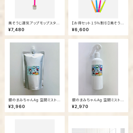
美そうじ運気アップモップスタン
【お得セット１５％割引】美そうじ
ド付き
運気アップモップ４色セット（ピン
¥7,480
¥6,600
ク・オレンジ・グリーン・ライトブ
ルー・各1本）
銀のまみちゃんAg 空間ミスト
銀のまみちゃんAg 空間ミスト3
(詰め替え用）５００㎖
00㎖
¥3,960
¥2,970