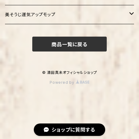
美そうじ運気アップモップ
ピンク
商品一覧に戻る
オレンジ
グリーン
© 清田真未オフィシャルショップ
Powered by
ライトブルー
４色セット
ラッピング ピンク
ショップに質問する