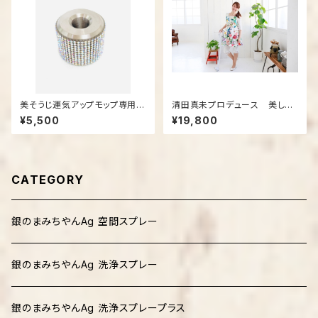
美そうじ運気アップモップ専用ス
清田真未プロデュース 美しく
タンド
魅せる！美そうじ®エプロン
¥5,500
¥19,800
かわいく、おしゃれで女性らしさ
満点！実用性は抜群！
CATEGORY
銀のまみちやんAg 空間スプレー
銀のまみちやんAg 洗浄スプレー
銀のまみちやんAg 洗浄スプレープラス