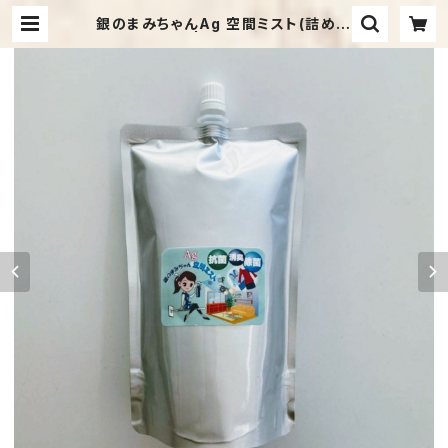
銀のまみちゃんAg 空間ミスト(詰め替
え用）５００㎖ | 清田真未オフィシャル
ショップ