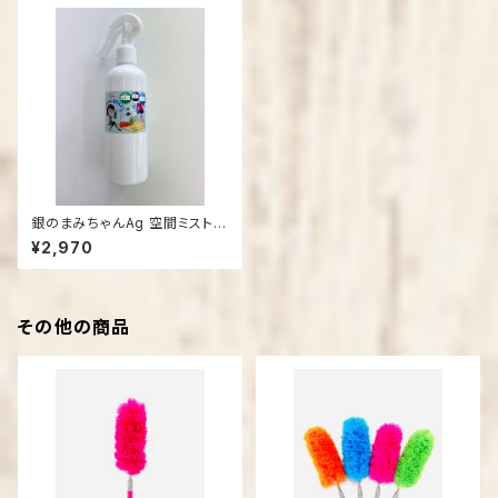
銀のまみちゃんAg 空間ミスト3
00㎖
¥2,970
その他の商品